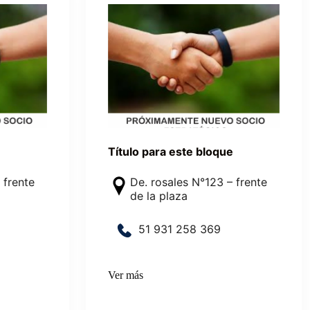
e
Título para este bloque
 frente
De. rosales N°123 – frente
de la plaza
5
1
9
3
1
2
5
8
36
9
Ver más