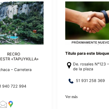
Título para este bloqu
RECRO
ESTR «TAPUYKILLA»
De. rosales N°123 –
de la plaza
chaca – Carretera
5
1
9
3
1
2
5
8
36
9
1 940 722 994
Ver más