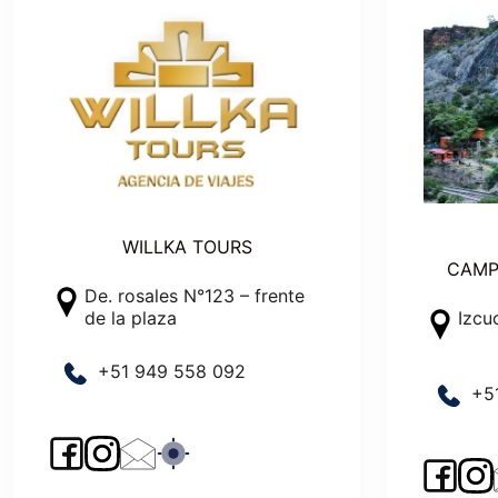
WILLKA TOURS
CAMP
De. rosales N°123 – frente
de la plaza
Izcu
+51 949 558 092
+5