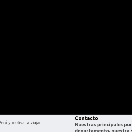
Contacto
erú y motivar a viajar
Nuestras principales pu
departamento, nuestra s