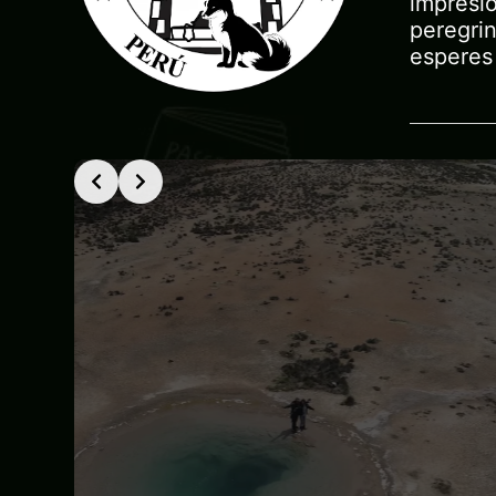
impresio
peregrin
esperes
Slide 1 of 2