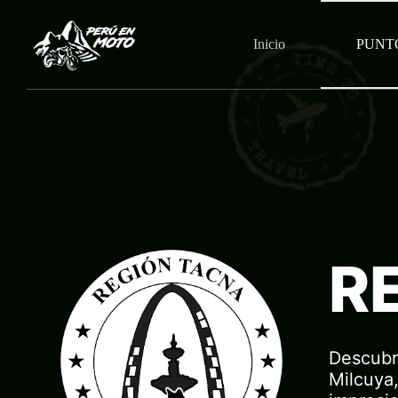
S
a
Inicio
PUNT
l
t
a
r
a
l
c
o
n
t
e
n
i
d
R
o
Descubre
Milcuya,