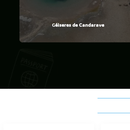
G
éiseres de Candarave