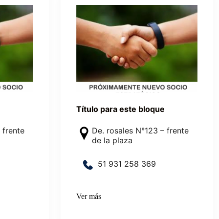
e
Título para este bloque
 frente
De. rosales N°123 – frente
de la plaza
5
1
9
3
1
2
5
8
36
9
Ver más